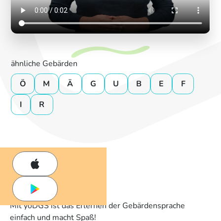
ähnliche Gebärden
Ö
M
Ä
G
U
B
E
F
I
R
Mit yoDGS ist das Erlernen der Gebärdensprache
einfach und macht Spaß!