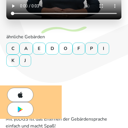
ähnliche Gebärden
C
A
E
D
O
F
P
I
K
J
Mit yoDGS ist das Erlernen der Gebärdensprache
einfach und macht Spaß!