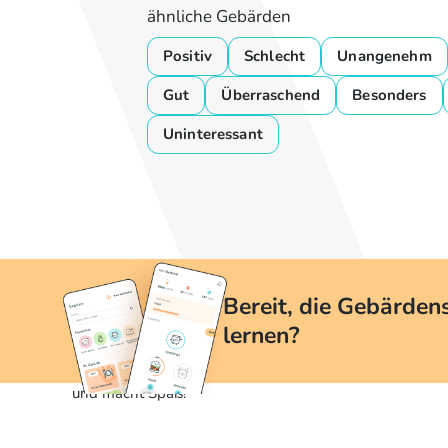
ähnliche Gebärden
Positiv
Schlecht
Unangenehm
Gut
Überraschend
Besonders
Uninteressant
Bereit, die Gebärden
lernen?
Mit yoDGS ist das Erlernen der Gebärdensprache einfac
und macht Spaß!