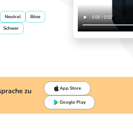
Neutral
Böse
Schwer
App Store
sprache zu
Google Play
h