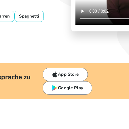
arren
Spaghetti
App Store
sprache zu
Google Play
h