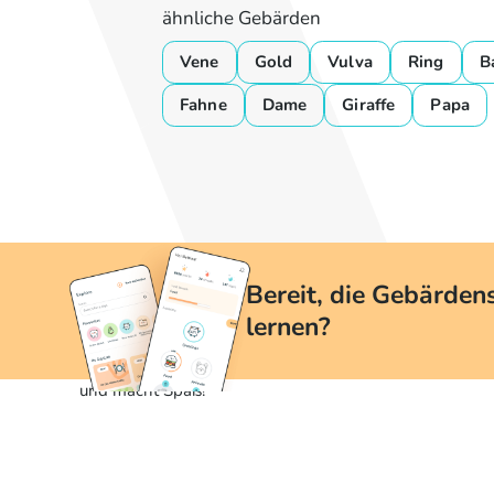
ähnliche Gebärden
Vene
Gold
Vulva
Ring
B
Fahne
Dame
Giraffe
Papa
Bereit, die Gebärden
lernen?
Mit yoDGS ist das Erlernen der Gebärdensprache einfac
und macht Spaß!