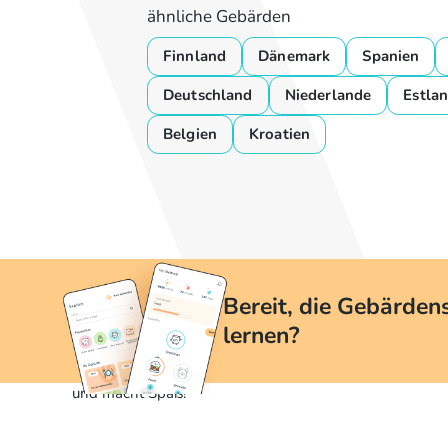
ähnliche Gebärden
Finnland
Dänemark
Spanien
Deutschland
Niederlande
Estla
Belgien
Kroatien
Bereit, die Gebärden
lernen?
Mit yoDGS ist das Erlernen der Gebärdensprache einfac
und macht Spaß!