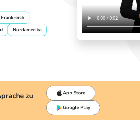
Frankreich
nd
Nordamerika
App Store
sprache zu
Google Play
h