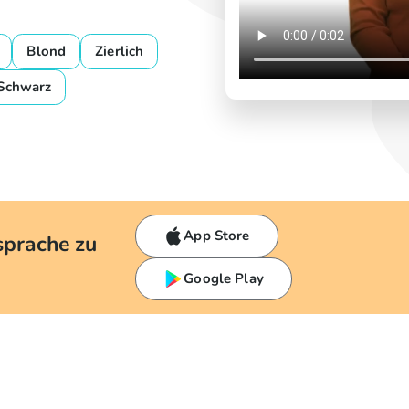
Blond
Zierlich
Schwarz
App Store
sprache zu
Google Play
h