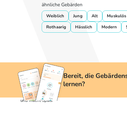
ähnliche Gebärden
Weiblich
Jung
Alt
Muskulös
Rothaarig
Hässlich
Modern
Bereit, die Gebärden
lernen?
Mit yoDGS ist das Erlernen der Gebärdensprache einfac
und macht Spaß!