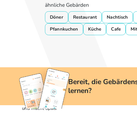
ähnliche Gebärden
Döner
Restaurant
Nachtisch
Pfannkuchen
Küche
Cafe
Mi
Bereit, die Gebärden
lernen?
Mit yoDGS ist das Erlernen der Gebärdensprache einfac
und macht Spaß!