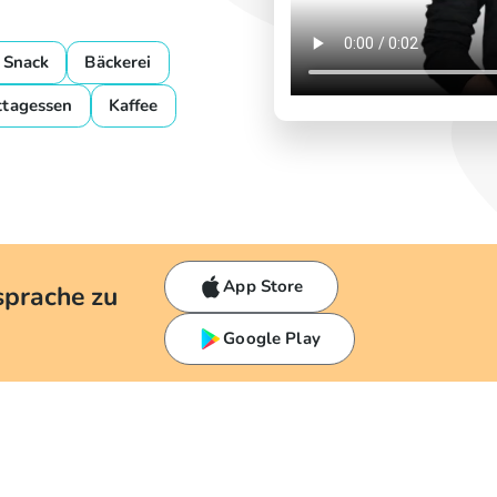
Snack
Bäckerei
ttagessen
Kaffee
App Store
sprache zu
Google Play
h