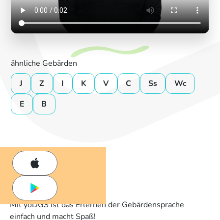
ähnliche Gebärden
J
Z
I
K
V
C
Ss
Wc
E
B
Mit yoDGS ist das Erlernen der Gebärdensprache
einfach und macht Spaß!