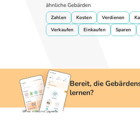
ähnliche Gebärden
Zahlen
Kosten
Verdienen
Ka
Verkaufen
Einkaufen
Sparen
Bereit, die Gebärden
lernen?
Mit yoDGS ist das Erlernen der Gebärdensprache einfac
und macht Spaß!